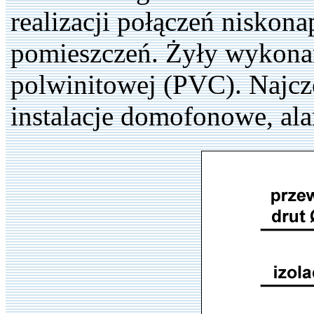
realizacji połączeń nisko
pomieszczeń. Żyły wykonan
polwinitowej (PVC). Najc
instalacje domofonowe, al