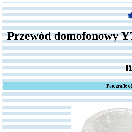
Przewód domofonowy YT
n
Fotografie o