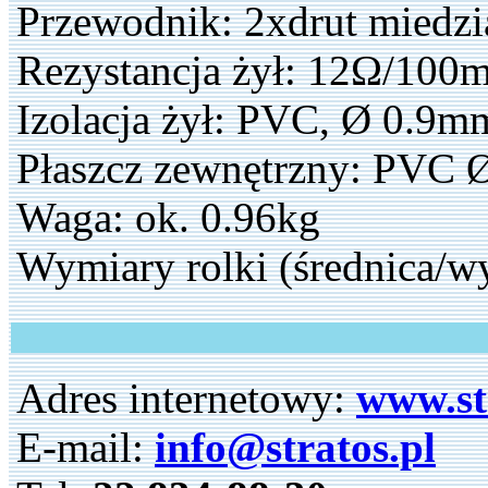
Przewodnik: 2xdrut miedz
Rezystancja żył: 12Ω/100
Izolacja żył: PVC, Ø 0.9m
Płaszcz zewnętrzny: PVC
Waga: ok. 0.96kg
Wymiary rolki (średnica/w
Adres internetowy:
www.st
E-mail:
info@stratos.pl