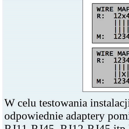
W celu testowania instalac
odpowiednie adaptery po
RJ11-RJ45, RJ12-RJ45 itp.)