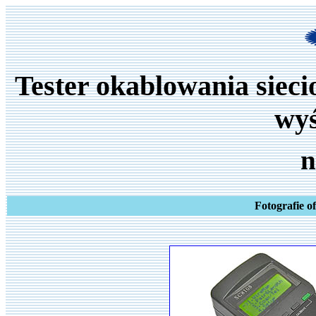
Tester okablowania siec
wy
n
Fotografie o